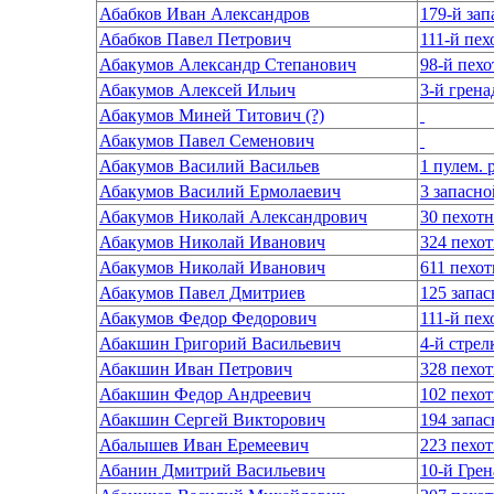
Абабков Иван Александров
179-й за
Абабков Павел Петрович
111-й пе
Абакумов Александр Степанович
98-й пех
Абакумов Алексей Ильич
3-й грен
Абакумов Миней Титович (?)
Абакумов Павел Семенович
Абакумов Василий Васильев
1 пулем. 
Абакумов Василий Ермолаевич
3 запасн
Абакумов Николай Александрович
30 пехот
Абакумов Николай Иванович
324 пехо
Абакумов Николай Иванович
611 пехо
Абакумов Павел Дмитриев
125 запа
Абакумов Федор Федорович
111-й пе
Абакшин Григорий Васильевич
Абакшин Иван Петрович
328 пехо
Абакшин Федор Андреевич
102 пехо
Абакшин Сергей Викторович
194 запа
Абалышев Иван Еремеевич
223 пехо
Абанин Дмитрий Васильевич