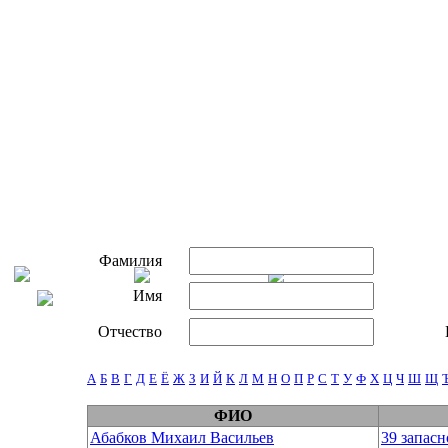
Фамилия
Имя
Отчество
А
Б
В
Г
Д
Е
Ё
Ж
З
И
Й
К
Л
М
Н
О
П
Р
С
Т
У
Ф
Х
Ц
Ч
Ш
Щ
ФИО
Абабков Михаил Васильев
39 запас