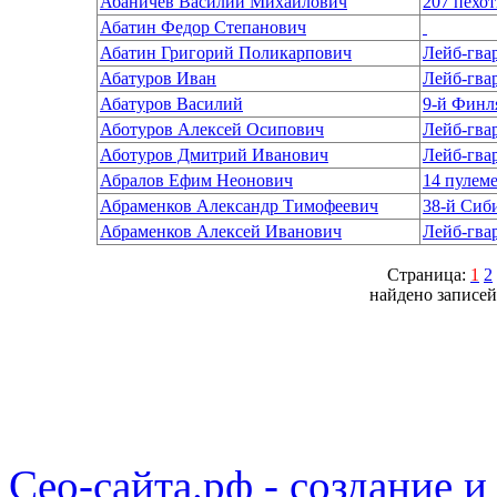
Абаничев Василий Михайлович
207 пехо
Абатин Федор Степанович
Абатин Григорий Поликарпович
Лейб-гва
Абатуров Иван
Лейб-гва
Абатуров Василий
9-й Финл
Аботуров Алексей Осипович
Лейб-гва
Аботуров Дмитрий Иванович
Лейб-гва
Абралов Ефим Неонович
14 пулеме
Абраменков Александр Тимофеевич
38-й Сиб
Абраменков Алексей Иванович
Лейб-гва
Страница:
1
2
найдено записей
Сео-сайта.рф - создание и