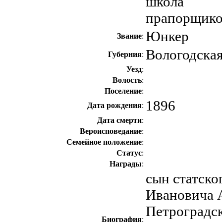
школа
прапорщик
Юнкер
Звание
:
Вологодска
Губерния
:
Уезд
:
Волость
:
Поселение
:
1896
Дата рождения
:
Дата смерти
:
Вероисповедание
:
Семейное положение
:
Статус
:
Награды
:
сын статско
Ивановича А
Петроградс
Биография
: