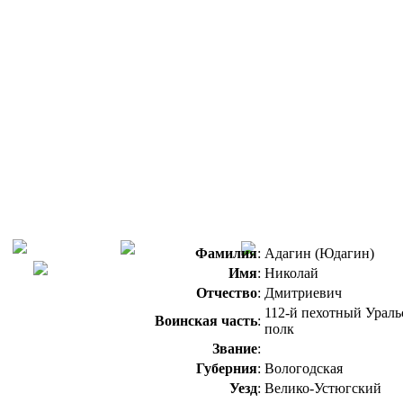
Фамилия
:
Адагин (Юдагин)
Имя
:
Николай
Отчество
:
Дмитриевич
112-й пехотный Урал
Воинская часть
:
полк
Звание
:
Губерния
:
Вологодская
Уезд
:
Велико-Устюгский