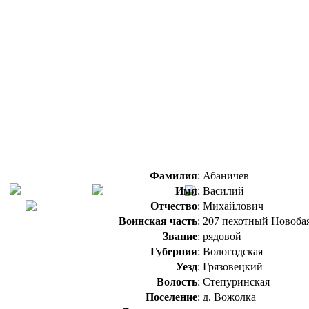
Фамилия
:
Абаничев
Имя
:
Василий
Отчество
:
Михайлович
Воинская часть
:
207 пехотный Новоба
Звание
:
рядовой
Губерния
:
Вологодская
Уезд
:
Грязовецкий
Волость
:
Степуринская
Поселение
:
д. Вожолка