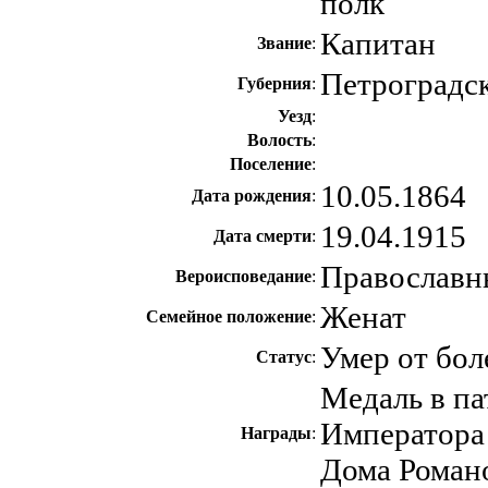
полк
Капитан
Звание
:
Петроградс
Губерния
:
Уезд
:
Волость
:
Поселение
:
10.05.1864
Дата рождения
:
19.04.1915
Дата смерти
:
Православн
Вероисповедание
:
Женат
Семейное положение
:
Умер от бол
Статус
:
Медаль в па
Императора 
Награды
:
Дома Роман