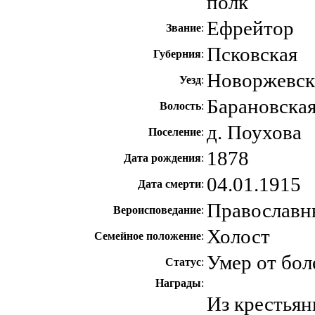
полк
Ефрейтор
Звание
:
Псковская
Губерния
:
Новоржевс
Уезд
:
Барановска
Волость
:
д. Поухова
Поселение
:
1878
Дата рождения
:
04.01.1915
Дата смерти
:
Православн
Вероисповедание
:
Холост
Семейное положение
:
Умер от бол
Статус
:
Награды
:
Из крестьян