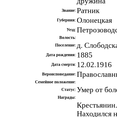
дружина
Ратник
Звание
:
Олонецкая
Губерния
:
Петрозовод
Уезд
:
Волость
:
д. Слободск
Поселение
:
1885
Дата рождения
:
12.02.1916
Дата смерти
:
Православн
Вероисповедание
:
Семейное положение
:
Умер от бол
Статус
:
Награды
:
Крестьянин.
Находился н