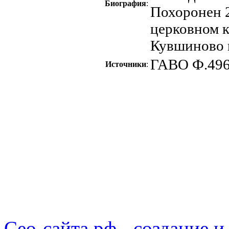
Биография
:
Похоронен 2
церковном к
Кувшиново в
ГАВО Ф.496
Источники
:
Сео-сайта.рф - создание и