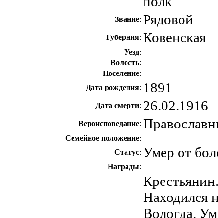
полк
Рядовой
Звание
:
Ковенская
Губерния
:
Уезд
:
Волость
:
Поселение
:
1891
Дата рождения
:
26.02.1916
Дата смерти
:
Православн
Вероисповедание
:
Семейное положение
:
Умер от бол
Статус
:
Награды
:
Крестьянин.
Находился н
Вологда. Ум