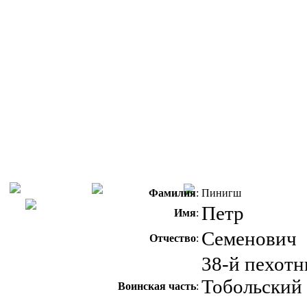
Фамилия
:
Пинигш
Петр
Имя
:
Семенович
Отчество
:
38-й пехот
Тобольский
Воинская часть
: