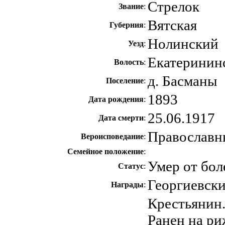
Стрелок
Звание
:
Вятская
Губерния
:
Нолинский
Уезд
:
Екатеринин
Волость
:
д. Басманы
Поселение
:
1893
Дата рождения
:
25.06.1917
Дата смерти
:
Православн
Вероисповедание
:
Семейное положение
:
Умер от бол
Статус
:
Георгиевски
Награды
:
Крестьянин.
Ранен на ри