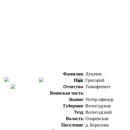
Фамилия
:
Лукачев
Имя
:
Григорий
Отчество
:
Тимофеевич
Воинская часть
:
Звание
:
Унтер-офицер
Губерния
:
Вологодская
Уезд
:
Вологодский
Волость
:
Оларевская
Поселение
:
д. Борилова