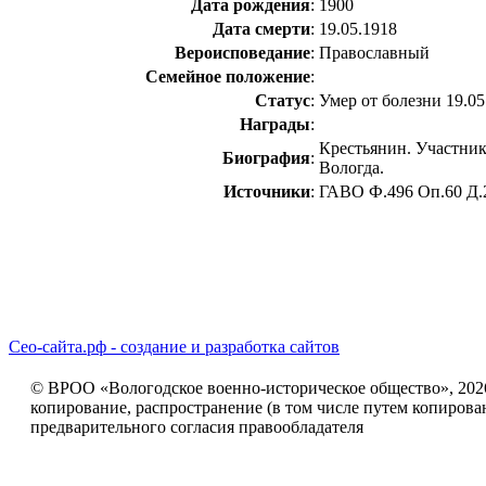
Дата рождения
:
1900
Дата смерти
:
19.05.1918
Вероисповедание
:
Православный
Семейное положение
:
Статус
:
Умер от болезни 19.05
Награды
:
Крестьянин. Участник
Биография
:
Вологда.
Источники
:
ГАВО Ф.496 Оп.60 Д.
Сео-сайта.рф - создание и разработка сайтов
© ВРОО «Вологодское военно-историческое общество», 2026г
копирование, распространение (в том числе путем копирова
предварительного согласия правообладателя