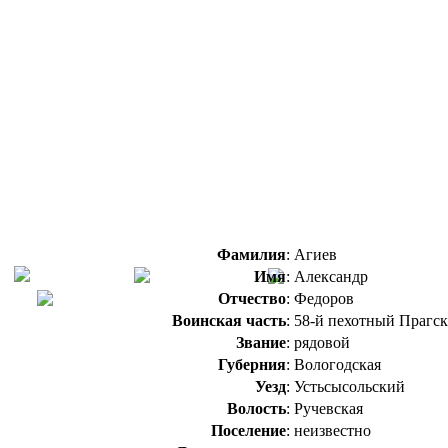
Фамилия
:
Агиев
Имя
:
Александр
Отчество
:
Федоров
Воинская часть
:
58-й пехотный Прагс
Звание
:
рядовой
Губерния
:
Вологодская
Уезд
:
Устьсысольский
Волость
:
Ручевская
Поселение
:
неизвестно