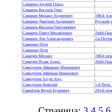
Самарин Андрей Генад.
Самарин Вассион Григ.
Самарин Михаил Андреевич
198-й Ал
Самарин Дмитрий Андреевич
Русский 
Самарин Вассион Григорьевич
Самарин Павел Михайлович
Лейб-Гва
Самарин Лев Александрович
2-я Пете
Саминин Петр
Саминин Петр
Самичев Михаил
Самичев Исаак Алекс.
Лейб-Гва
Самодуров Африкант Иринеевич
Самодуров Африкан Иринеевич
Самодуров Ал-др Анд.
Самодуров Николай
1-й Петр. 
Самойлов Федор Егорович
293-й пе
Страница:
3
4
5
6