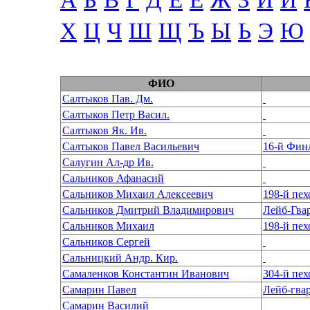
А
Б
В
Г
Д
Е
Ё
Ж
З
И
Й
Х
Ц
Ч
Ш
Щ
Ъ
Ы
Ь
Э
Ю
ФИО
Салтыков Пав. Дм.
Салтыков Петр Васил.
Салтыков Як. Ив.
Салтыков Павел Васильевич
16-й Фин
Салугин Ал-др Ив.
Сальников Афанасий
Сальников Михаил Алексеевич
Сальников Дмитрий Владимирович
Лейб-Гва
Сальников Михаил
Сальников Сергей
Сальницкий Андр. Кир.
Самаленков Константин Иванович
Самарин Павел
Лейб-гва
Самарин Василий