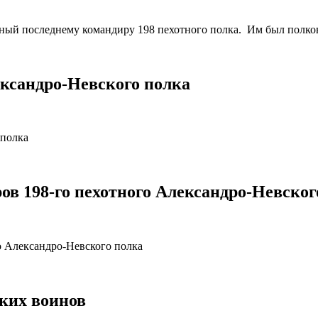
нный последнему командиру 198 пехотного полка. Им был полк
ександро-Невского полка
 полка
ов 198-го пехотного Александро-Невског
о Александро-Невского полка
ских воинов