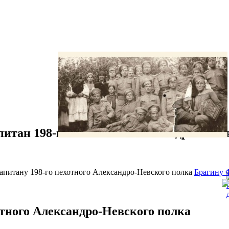
итан 198-го пехотного Александро-Невс
капитану 198-го пехотного Александро-Невского полка
Брагину 
тного Александро-Невского полка