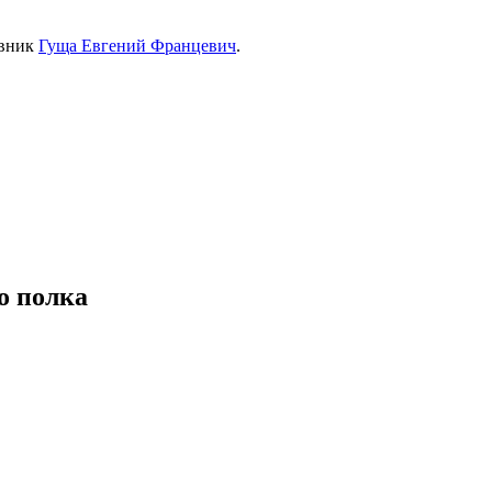
овник
Гуща Евгений Францевич
.
о полка