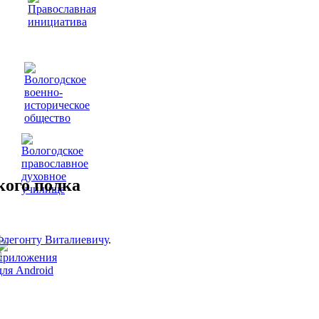
кого полка
Флегонту Виталиевичу
.