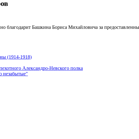
ров
чно благодарит Башкина Бориса Михайловича за предоставленн
ны (1914-1918)
 пехотного Александро-Невского полка
о незабытые"