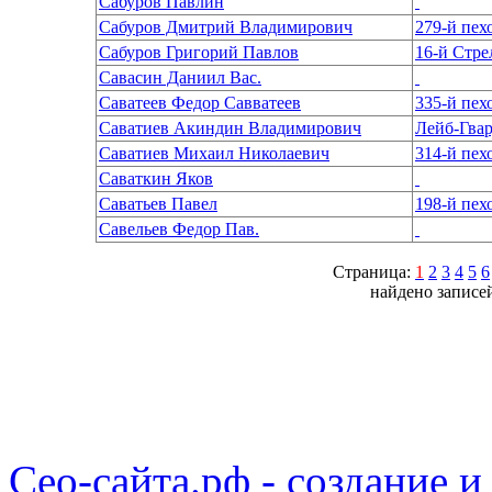
Сабуров Павлин
Сабуров Дмитрий Владимирович
279-й пе
Сабуров Григорий Павлов
Савасин Даниил Вас.
Саватеев Федор Савватеев
335-й пе
Саватиев Акиндин Владимирович
Лейб-Гва
Саватиев Михаил Николаевич
314-й пех
Саваткин Яков
Саватьев Павел
Савельев Федор Пав.
Страница:
1
2
3
4
5
6
найдено записей
Сео-сайта.рф - создание и