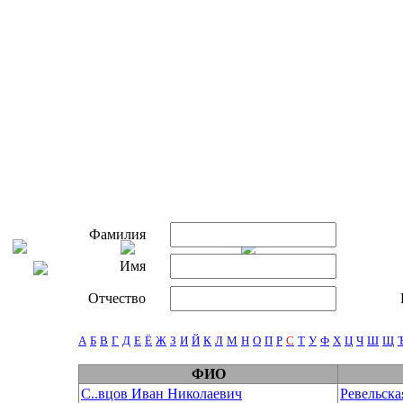
Фамилия
Имя
Отчество
А
Б
В
Г
Д
Е
Ё
Ж
З
И
Й
К
Л
М
Н
О
П
Р
С
Т
У
Ф
Х
Ц
Ч
Ш
Щ
ФИО
С..вцов Иван Николаевич
Ревельска