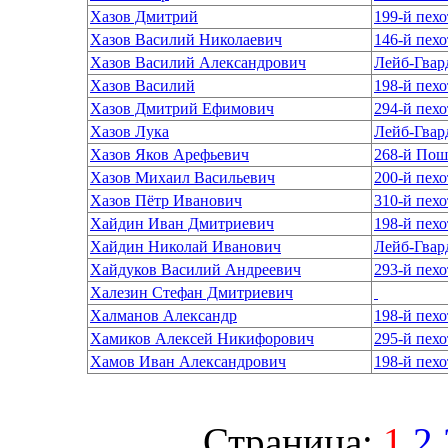
Хазов Дмитрий
199-й пех
Хазов Василий Николаевич
146-й пех
Хазов Василий Александрович
Лейб-Гвар
Хазов Василий
Хазов Дмитрий Ефимович
294-й пех
Хазов Лука
Лейб-Гвар
Хазов Яков Арефьевич
268-й Пош
Хазов Михаил Васильевич
200-й пех
Хазов Пётр Иванович
310-й пех
Хайдин Иван Дмитриевич
Хайдин Николай Иванович
Лейб-Гвар
Хайдуков Василий Андреевич
293-й пех
Халезин Стефан Дмитриевич
Халманов Александр
Хамиков Алексей Никифорович
295-й пех
Хамов Иван Александрович
Страница:
1
2