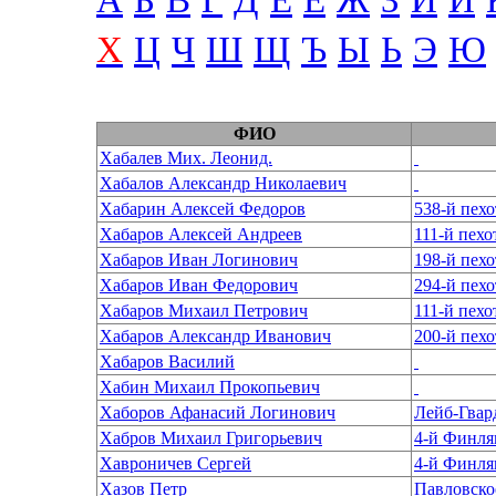
А
Б
В
Г
Д
Е
Ё
Ж
З
И
Й
Х
Ц
Ч
Ш
Щ
Ъ
Ы
Ь
Э
Ю
ФИО
Хабалев Мих. Леонид.
Хабалов Александр Николаевич
Хабарин Алексей Федоров
538-й пех
Хабаров Алексей Андреев
111-й пех
Хабаров Иван Логинович
Хабаров Иван Федорович
294-й пех
Хабаров Михаил Петрович
111-й пех
Хабаров Александр Иванович
200-й пех
Хабаров Василий
Хабин Михаил Прокопьевич
Хаборов Афанасий Логинович
Лейб-Гвар
Хабров Михаил Григорьевич
4-й Финля
Хавроничев Сергей
4-й Финля
Хазов Петр
Павловско