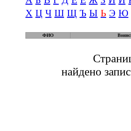
А
Б
В
Г
Д
Е
Ё
Ж
З
И
Й
Х
Ц
Ч
Ш
Щ
Ъ
Ы
Ь
Э
Ю
ФИО
Воинс
Страниц
найдено запис