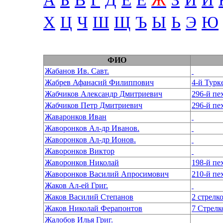
А
Б
В
Г
Д
Е
Ё
Ж
З
И
Й
Х
Ц
Ч
Ш
Щ
Ъ
Ы
Ь
Э
Ю
ФИО
Жабанов Ив. Савт.
Жабрев Афанасий Филиппович
4-й Турк
Жабчиков Александр Дмитриевич
296-й пе
Жабчиков Петр Дмитриевич
296-й пе
Жаваронков Иван
Жаворонков Ал-др Иванов.
Жаворонков Ал-др Ионов.
Жаворонков Виктор
Жаворонков Николай
Жаворонков Василий Апросимович
210-й п
Жаков Ал-ей Григ.
Жаков Василий Степанов
2 стрелк
Жаков Николай Ферапонтов
7 Стрелк
Жалобов Илья Григ.