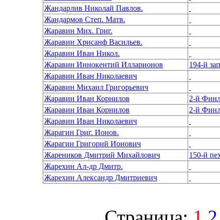
Жандарлив Николай Павлов.
Жандармов Степ. Матв.
Жаравин Мих. Григ.
Жаравин Хрисанф Васильев.
Жаравин Иван Никол.
Жаравин Иннокентий Илларионов
194-й за
Жаравин Иван Николаевич
Жаравин Михаил Григорьевич
Жаравин Иван Корнилов
2-й Финл
Жаравин Иван Корнилов
2-й Финл
Жаравин Иван Николаевич
Жарагин Григ. Ионов.
Жарагин Григорий Ионович
Жареников Дмитрий Михайлович
150-й пе
Жарехин Ал-др Дмитр.
Жарехин Александр Дмитриевич
Страница:
1
2